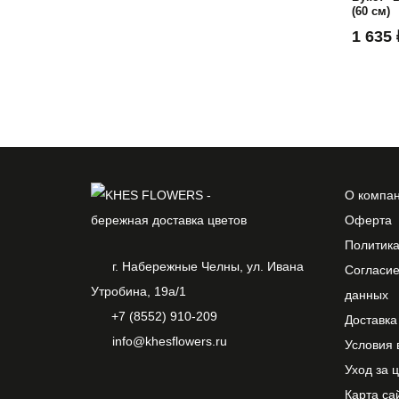
(60 см)
1 635 
О компа
Оферта
Политик
г. Набережные Челны, ул. Ивана
Согласие
Утробина, 19а/1
данных
+7 (8552) 910-209
Доставка
info@khesflowers.ru
Условия 
Уход за 
Карта са