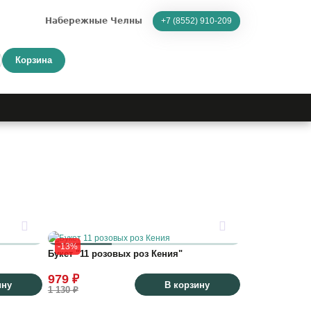
Набережные Челны
+7 (8552) 910-209
Корзина
-13%
Букет "11 розовых роз Кения"
979 ₽
ину
В корзину
1 130 ₽