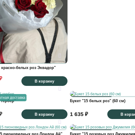
7 красно-белых роз Эквадор"
₽
В корзину
тная доставка
 гербер"
Букет "15 белых роз" (60 см)
₽
1 635 ₽
В корзину
В корз
15 пионовидных роз Лондон Ай"
Букет "15 розовых роз Джумилия"