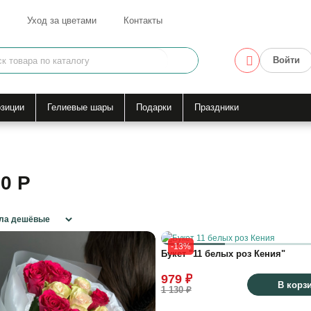
Уход за цветами
Контакты
Войти
зиции
Гелиевые шары
Подарки
Праздники
0 Р
-13%
Букет "11 белых роз Кения"
979 ₽
В корз
1 130 ₽