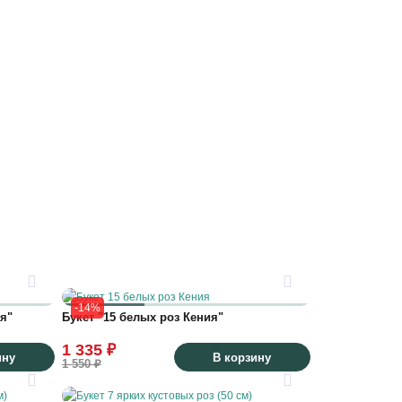
-14%
я"
Букет "15 белых роз Кения"
1 335 ₽
ину
В корзину
1 550 ₽