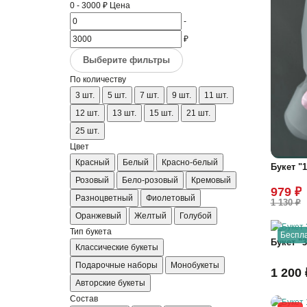
0
-
3000
₽
Цена
-
₽
Выберите фильтры
По количеству
3 шт.
5 шт.
7 шт.
9 шт.
11 шт.
12 шт.
13 шт.
15 шт.
21 шт.
25 шт.
Цвет
Красный
Белый
Красно-белый
Букет "
Розовый
Бело-розовый
Кремовый
979 ₽
Разноцветный
Фиолетовый
1 130 ₽
Оранжевый
Желтый
Голубой
Тип букета
Беспла
Букет "
Классические букеты
Подарочные наборы
Монобукеты
1 200 
Авторские букеты
Состав