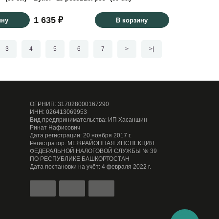
1 635 ₽
ину
В корзину
3
4
5
6
7
>
>|
ОГРНИП: 317028000167290
ИНН: 026413069953
Вид предпринимательства: ИП Хасаншин
Ринат Нафисович
Дата регистрации: 20 ноября 2017 г.
Регистратор: МЕЖРАЙОННАЯ ИНСПЕКЦИЯ
ФЕДЕРАЛЬНОЙ НАЛОГОВОЙ СЛУЖБЫ № 39
ПО РЕСПУБЛИКЕ БАШКОРТОСТАН
Дата постановки на учёт: 4 февраля 2022 г.