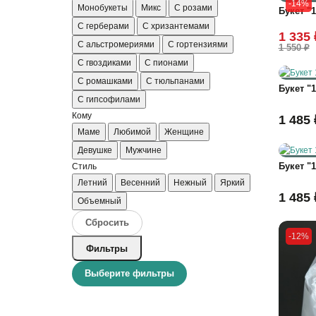
-14%
Монобукеты
Микс
С розами
Букет "
С герберами
С хризантемами
1 335 
С альстромериями
С гортензиями
1 550 ₽
С гвоздиками
С пионами
С ромашками
С тюльпанами
Букет "1
С гипсофилами
Кому
1 485 
Маме
Любимой
Женщине
Девушке
Мужчине
Букет "
Стиль
Летний
Весенний
Нежный
Яркий
1 485 
Объемный
Сбросить
-12%
Фильтры
Выберите фильтры