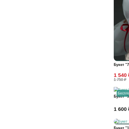
Букет "
1 540 
1 750 ₽
Беспла
Букет "5
1 600 
Букет "