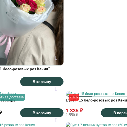
11 бело-розовых роз Кения"
В корзину
тная доставка
-14%
3 герберы"
Букет "15 бело-розовых роз Кени
1 335 ₽
₽
В корзину
В корз
1 550 ₽