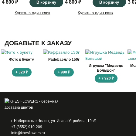
4 800 ₽
4 800 ₽
3 0
В корзину
В корзину
Купить в один клик
Купить в один клик
ДОБАВЬТЕ К ЗАКАЗУ
Фото к букету
Раффаэлло 150г
Игрушка "Медведь
Мо
Большой"
+ 320 ₽
+ 990 ₽
+ 7 920 ₽
г. Набережные Челны, ул. Ивана Утробина, 19а/1
+7 (8552) 910-209
info@khesflowers.ru