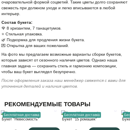
очаровательной формой соцветий. Такие цветы долго сохраняют
свежесть при должном уходе и легко вписываются в любой
интерьер.
Состав букета:
🌹 8 хризантем, 7 танацетумов.
⭐️ Стильная упаковка.
🌿 Подкормка для продления жизни букета.
💌 Открытка для ваших пожеланий.
На фото мы предлагаем возможные варианты сборки букетов,
которые зависят от сезонного наличия цветов. Однако наша
главная задача — сохранить стиль и гармонию композиции,
чтобы ваш букет выглядел безупречно.
После оформления заказа наш менеджер свяжется с вами для
уточнения деталей и наличия цветов.
РЕКОМЕНДУЕМЫЕ ТОВАРЫ
Бесплатная доставка
Бесплатная доставка
Бес
Букет "Невесомость"
Букет "15 ромашек"
Бук