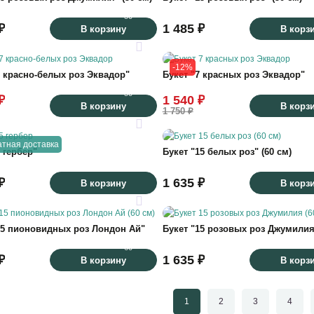
50
₽
1 485 ₽
В корзину
В корз
33
-12%
7 красно-белых роз Эквадор"
Букет "7 красных роз Эквадор"
50
₽
1 540 ₽
В корзину
В корз
1 750 ₽
тная доставка
 гербер"
Букет "15 белых роз" (60 см)
₽
1 635 ₽
В корзину
В корз
27
15 пионовидных роз Лондон Ай"
Букет "15 розовых роз Джумилия"
60
₽
1 635 ₽
В корзину
В корз
1
2
3
4