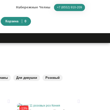
Набережные Челны
+7 (8552) 910-209
Корзина
0
мамы
Для девушки
Розовый
30
30
-13%