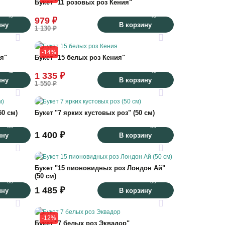
Букет "11 розовых роз Кения"
45
45
979 ₽
ину
В корзину
1 130 ₽
23
30
-14%
я"
Букет "15 белых роз Кения"
42
45
1 335 ₽
ину
В корзину
1 550 ₽
21
22
50 см)
Букет "7 ярких кустовых роз" (50 см)
50
50
1 400 ₽
ину
В корзину
35
27
Букет "15 пионовидных роз Лондон Ай"
(50 см)
50
50
1 485 ₽
ину
В корзину
35
33
-12%
Букет "7 белых роз Эквадор"