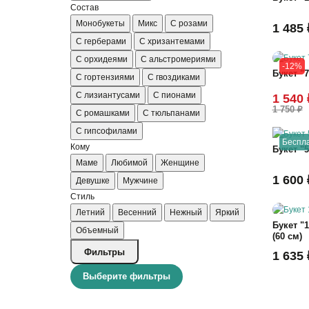
Состав
Монобукеты
Микс
С розами
1 485 
С герберами
С хризантемами
С орхидеями
С альстромериями
-12%
Букет "
С гортензиями
С гвоздиками
С лизиантусами
С пионами
1 540 
1 750 ₽
С ромашками
С тюльпанами
С гипсофилами
Беспла
Кому
Букет "5
Маме
Любимой
Женщине
1 600 
Девушке
Мужчине
Стиль
Летний
Весенний
Нежный
Яркий
Букет "
Объемный
(60 см)
Фильтры
1 635 
Выберите фильтры