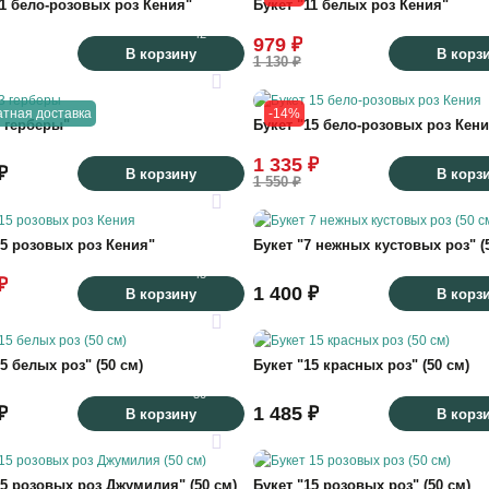
11 бело-розовых роз Кения"
Букет "11 белых роз Кения"
42
979 ₽
В корзину
В корз
1 130 ₽
тная доставка
-14%
3 герберы"
Букет "15 бело-розовых роз Кени
1 335 ₽
₽
В корзину
В корз
1 550 ₽
30
15 розовых роз Кения"
Букет "7 нежных кустовых роз" (
45
₽
1 400 ₽
В корзину
В корз
35
5 белых роз" (50 см)
Букет "15 красных роз" (50 см)
50
₽
1 485 ₽
В корзину
В корз
27
15 розовых роз Джумилия" (50 см)
Букет "15 розовых роз" (50 см)