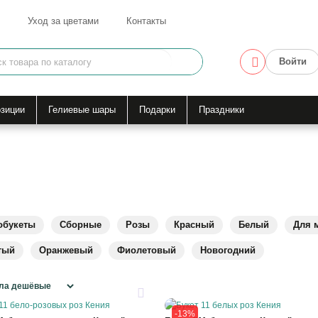
Уход за цветами
Контакты
Войти
зиции
Гелиевые шары
Подарки
Праздники
обукеты
Сборные
Розы
Красный
Белый
Для 
тый
Оранжевый
Фиолетовый
Новогодний
21
-13%