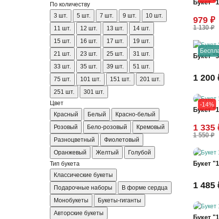
Букет "
По количеству
3 шт.
5 шт.
7 шт.
9 шт.
10 шт.
979 ₽
1 130 ₽
11 шт.
12 шт.
13 шт.
14 шт.
15 шт.
16 шт.
17 шт.
19 шт.
Беспла
21 шт.
23 шт.
25 шт.
31 шт.
Букет "
33 шт.
35 шт.
39 шт.
51 шт.
1 200 
75 шт.
101 шт.
151 шт.
201 шт.
251 шт.
301 шт.
Цвет
-14%
Букет "
Красный
Белый
Красно-белый
1 335 
Розовый
Бело-розовый
Кремовый
1 550 ₽
Разноцветный
Фиолетовый
Оранжевый
Желтый
Голубой
Букет "1
Тип букета
Классические букеты
1 485 
Подарочные наборы
В форме сердца
Монобукеты
Букеты-гиганты
Авторские букеты
Букет "