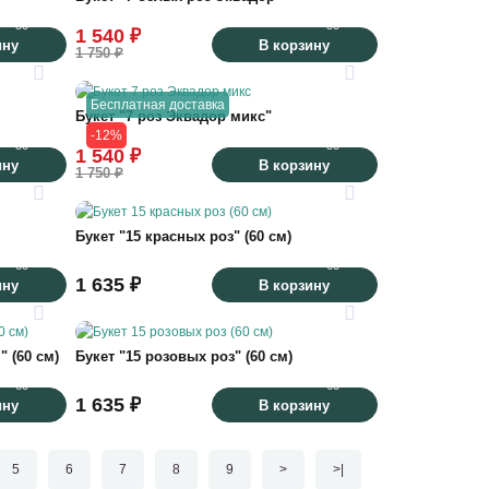
50
50
1 540 ₽
ину
В корзину
1 750 ₽
33
33
Бесплатная доставка
Букет "7 роз Эквадор микс"
-12%
50
50
1 540 ₽
ину
В корзину
1 750 ₽
35
35
Букет "15 красных роз" (60 см)
60
60
1 635 ₽
ину
В корзину
27
35
 (60 см)
Букет "15 розовых роз" (60 см)
60
60
1 635 ₽
ину
В корзину
5
6
7
8
9
>
>|