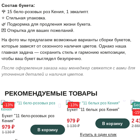
Состав букета:
🌹 15 бело-розовых роз Кения, 1 эвкалипт.
⭐️ Стильная упаковка.
🌿 Подкормка для продления жизни букета.
💌 Открытка для ваших пожеланий.
На фото мы предлагаем возможные варианты сборки букетов,
которые зависят от сезонного наличия цветов. Однако наша
главная задача — сохранить стиль и гармонию композиции,
чтобы ваш букет выглядел безупречно.
После оформления заказа наш менеджер свяжется с вами для
уточнения деталей и наличия цветов.
РЕКОМЕНДУЕМЫЕ ТОВАРЫ
-13%
-13%
Бес
Букет "11 белых роз Кения"
Бук
-1
Букет "11 бело-розовых роз
979 ₽
2 4
Кения"
В корзину
1 130 ₽
2 86
979 ₽
В корзину
1 130 ₽
Купить в один клик