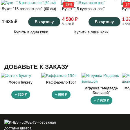
-13%
-1
Букет "15 розовых роз" (60 см)
Букет "15 кустовых роз"
Буке
4 500 ₽
1 3
1 635 ₽
В корзину
В корзину
5 170 ₽
1 55
Купить в один клик
Купить в один клик
ДОБАВЬТЕ К ЗАКАЗУ
Фото к букету
Раффаэлло 150г
Игрушка "Медведь
Мо
Большой"
+ 320 ₽
+ 990 ₽
+ 7 920 ₽