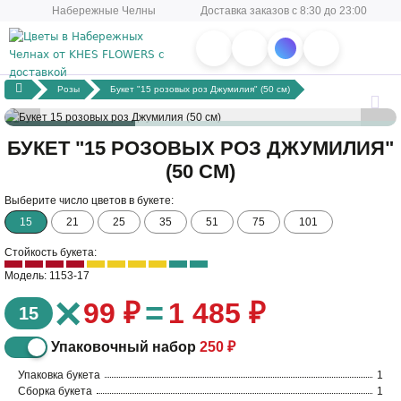
Набережные Челны
Доставка заказов с 8:30 до 23:00
Розы
Букет "15 розовых роз Джумилия" (50 см)
БУКЕТ "15 РОЗОВЫХ РОЗ ДЖУМИЛИЯ"
(50 СМ)
Выберите число цветов в букете:
15
21
25
35
51
75
101
Стойкость букета:
Модель: 1153-17
×
=
99 ₽
1 485 ₽
15
Упаковочный набор
250 ₽
Упаковка букета
1
Сборка букета
1