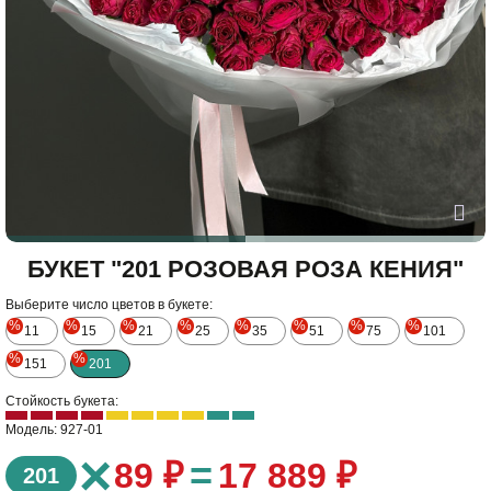
БУКЕТ "201 РОЗОВАЯ РОЗА КЕНИЯ"
Выберите число цветов в букете:
%
%
%
%
%
%
%
%
11
15
21
25
35
51
75
101
%
%
151
201
Стойкость букета:
Модель: 927-01
×
=
89 ₽
17 889 ₽
201