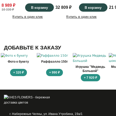
8 989 ₽
32 809 ₽
21 
В корзину
В корзину
10 330 ₽
Купить в один клик
Купить в один клик
ДОБАВЬТЕ К ЗАКАЗУ
Фото к букету
Раффаэлло 150г
Игрушка "Медведь
Мо
Большой"
+ 320 ₽
+ 990 ₽
+ 7 920 ₽
г. Набережные Челны, ул. Ивана Утробина, 19а/1