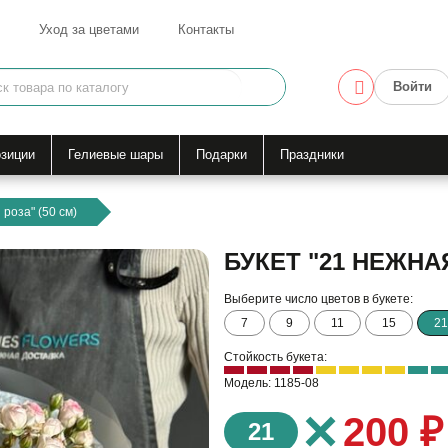
Уход за цветами
Контакты
Войти
зиции
Гелиевые шары
Подарки
Праздники
 роза" (50 см)
БУКЕТ "21 НЕЖНА
Выберите число цветов в букете:
7
9
11
15
21
Стойкость букета:
Модель: 1185-08
×
200 ₽
21