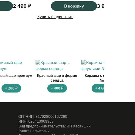
2 490 ₽
3 990 ₽
В корзину
Купить в один клик
Купить
евый шар премиум
Красный шар в форме
Корзина с фруктами
Ко
сердца
№1
+ 200 ₽
+ 400 ₽
+ 4 600 ₽
ОГРНИП: 317028000167290
ИНН: 026413069953
Вид предпринимательства: ИП Хасаншин
Ринат Нафисович