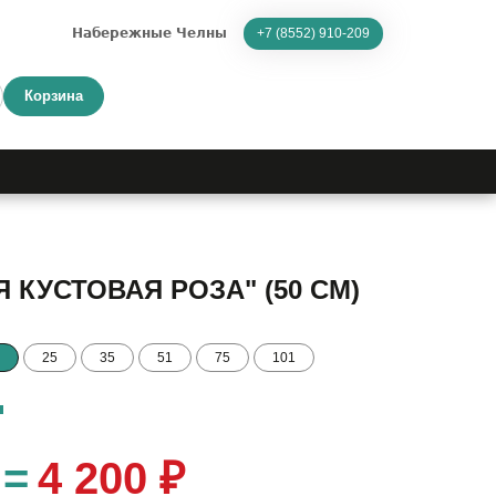
Набережные Челны
+7 (8552) 910-209
Корзина
Я КУСТОВАЯ РОЗА" (50 СМ)
25
35
51
75
101
=
4 200 ₽