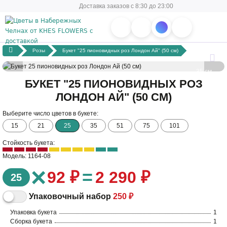
Доставка заказов с 8:30 до 23:00
Розы
Букет "25 пионовидных роз Лондон Ай" (50 см)
35 см
БУКЕТ "25 ПИОНОВИДНЫХ РОЗ
ЛОНДОН АЙ" (50 СМ)
50 см
Выберите число цветов в букете:
15
21
25
35
51
75
101
Стойкость букета:
Модель: 1164-08
×
=
92 ₽
2 290 ₽
25
Упаковочный набор
250 ₽
Упаковка букета
1
Сборка букета
1