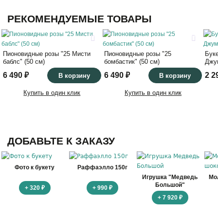
РЕКОМЕНДУЕМЫЕ ТОВАРЫ
43
43
50
50
Пионовидные розы "25 Мисти
Пионовидные розы "25
Буке
баблс" (50 см)
бомбастик" (50 см)
Джу
6 490 ₽
6 490 ₽
2 2
В корзину
В корзину
Купить в один клик
Купить в один клик
ДОБАВЬТЕ К ЗАКАЗУ
Фото к букету
Раффаэлло 150г
Игрушка "Медведь
Мо
Большой"
+ 320 ₽
+ 990 ₽
+ 7 920 ₽