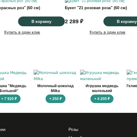
красных роз" (60 см)
Букет "21 розовая роза" (60 см)
2 289 ₽
В корзину
В корзину
Купить в один клик
Купить в один клик
ушка "Медведь
Молочный шоколад
Игрушка медведь
Гели
Большой"
Milka
маленький
+ 7 920 ₽
+ 250 ₽
+ 4 200 ₽
нии
Розы