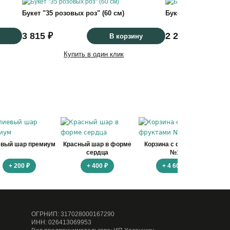
Букет "35 розовых роз" (60 см)
Букет "25 красных р
3 815 ₽
2 290 ₽
В корзину
Купить в один клик
Купить
евый шар премиум
Красный шар в форме
Корзина с фруктами
Ко
сердца
№1
+ 200 ₽
+ 400 ₽
+ 4 600 ₽
ОГРНИП: 317028000167290
ИНН: 026413069953