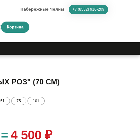
Набережные Челны
+7 (8552) 910-209
Корзина
Х РОЗ" (70 СМ)
51
75
101
=
4 500 ₽