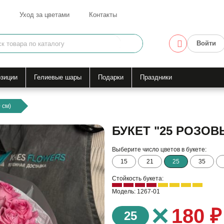
Уход за цветами
Контакты
Войти
зиции
Гелиевые шары
Подарки
Праздники
 см)
БУКЕТ "25 РОЗОВЫ
Выберите число цветов в букете:
15
21
25
35
Стойкость букета:
Модель: 1267-01
×
180 ₽
25