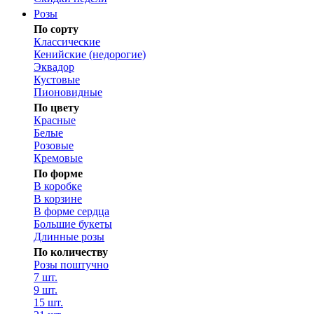
Розы
По сорту
Классические
Кенийские (недорогие)
Эквадор
Кустовые
Пионовидные
По цвету
Красные
Белые
Розовые
Кремовые
По форме
В коробке
В корзине
В форме сердца
Большие букеты
Длинные розы
По количеству
Розы поштучно
7 шт.
9 шт.
15 шт.