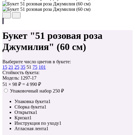
Букет "51 розовая роза
Джумилия" (60 см)
Выберите число цветов в букете:
15
21
25
35
51
75
101
Стойкость букета:
Модель: 1297-17
51
×
98 ₽
=
4 990 ₽
Упаковочный набор
250 ₽
Упаковка букета
1
Сборка букета
1
Открытка
1
Кризал
1
Инструкция по уходу
1
Атласная лента
1