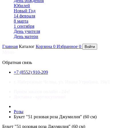
День рождения
Юбилей
Новый Год
14 февраля
8 марта
1 сентября
День учителя
День матери
Главная
Каталог
Корзина
0
Избранное
0
Войти
Меню
×
Обратная связь
+7 (8552) 910-209
г. Набережные Челны, ул. Ивана Утробина, 19а/1
Приём заказов онлайн - 24ч!
Доставка - круглосуточно!
Розы
Букет "51 розовая роза Джумилия" (60 см)
Букет "51 розовая роза Джумилия" (60 см)