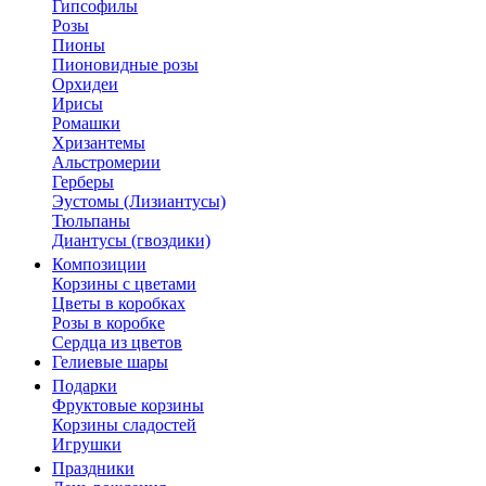
Гипсофилы
Розы
Пионы
Пионовидные розы
Орхидеи
Ирисы
Ромашки
Хризантемы
Альстромерии
Герберы
Эустомы (Лизиантусы)
Тюльпаны
Диантусы (гвоздики)
Композиции
Корзины с цветами
Цветы в коробках
Розы в коробке
Сердца из цветов
Гелиевые шары
Подарки
Фруктовые корзины
Корзины сладостей
Игрушки
Праздники