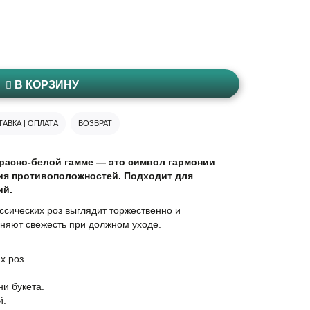
В КОРЗИНУ
АВКА | ОПЛАТА
ВОЗВРАТ
 красно-белой гамме — это символ гармонии
ия противоположностей. Подходит для
ий.
ссических роз выглядит торжественно и
аняют свежесть при должном уходе.
х роз.
и букета.
й.