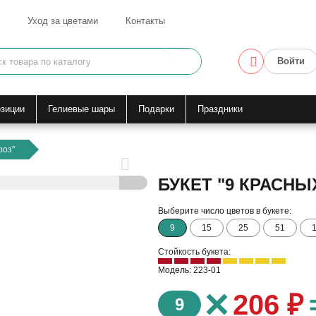
Уход за цветами
Контакты
Войти
зиции
Гелиевые шары
Подарки
Праздники
роз"
БУКЕТ "9 КРАСНЫ
Выберите число цветов в букете:
9
15
25
51
Стойкость букета:
Модель: 223-01
×
206 ₽
9