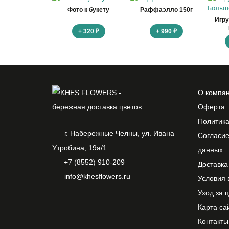
Фото к букету
Раффаэлло 150г
Игр
+ 320 ₽
+ 990 ₽
О компа
Оферта
Политик
г. Набережные Челны, ул. Ивана
Согласие
Утробина, 19а/1
данных
+7 (8552) 910-209
Доставка
info@khesflowers.ru
Условия 
Уход за 
Карта са
Контакты