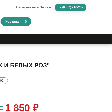
Набережные Челны
+7 (8552) 910-209
Корзина
0
Х И БЕЛЫХ РОЗ"
101
=
1 850 ₽