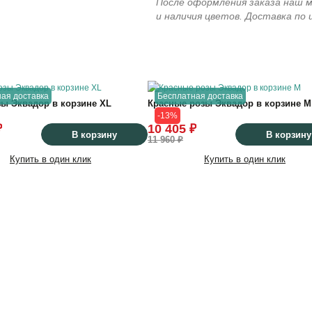
После оформления заказа наш м
и наличия цветов. Доставка по
75
см
ая доставка
Бесплатная доставка
ы Эквадор в корзине XL
Красные розы Эквадор в корзине M
-13%
45
см
₽
10 405 ₽
В корзину
В корзину
11 960 ₽
Купить в один клик
Купить в один клик