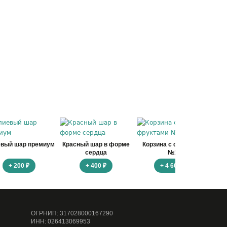
евый шар премиум
Красный шар в форме
Корзина с фруктами
Ко
сердца
№1
+ 200 ₽
+ 400 ₽
+ 4 600 ₽
ОГРНИП: 317028000167290
ИНН: 026413069953