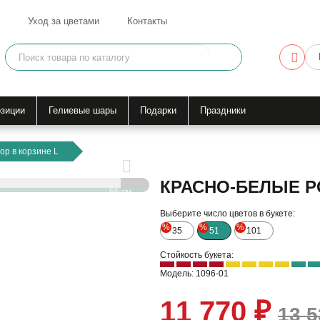
Уход за цветами
Контакты
зиции
Гелиевые шары
Подарки
Праздники
ор в корзине L
КРАСНО-БЕЛЫЕ Р
55 см
Выберите число цветов в букете:
35 см
%
%
%
35
51
101
Стойкость букета:
Модель: 1096-01
11 770 ₽
13 5