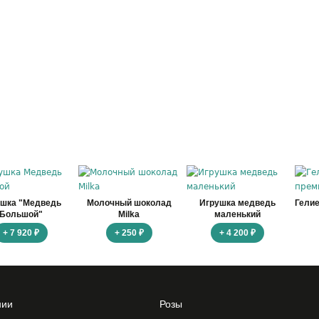
ушка "Медведь
Молочный шоколад
Игрушка медведь
Гели
Большой"
Milka
маленький
+ 7 920 ₽
+ 250 ₽
+ 4 200 ₽
нии
Розы