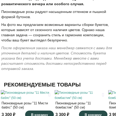
романтического вечера или особого случая.
Пионовидные розы радуют насыщенным оттенком и пышной
формой бутонов.
На фото мы предлагаем возможные варианты сборки букетов,
которые зависят от сезонного наличия цветов. Однако наша
главная задача — сохранить стиль и гармонию композиции,
чтобы ваш букет выглядел безупречно.
После оформления заказа наш менеджер свяжется с вами для
уточнения деталей и наличия цветов. Стоимость букета
указана без учета доставки. Менеджер вместе с вами
рассчитает стоимость доставки непосредственно перед
отправкой заказа.
РЕКОМЕНДУЕМЫЕ ТОВАРЫ
Пионовидные розы "11 Мисти
Пионовидные розы "11
Пио
баблс" (50 см)
бомбастик" (50 см)
бомб
3 300 ₽
3 300 ₽
3 9
В корзину
В корзину