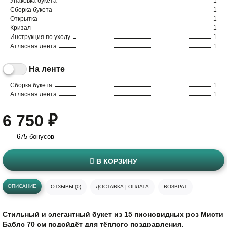
Упаковка букета
1
Сборка букета
1
Открытка
1
Кризал
1
Инструкция по уходу
1
Атласная лента
1
На ленте
Сборка букета
1
Атласная лента
1
6 750 ₽
675 бонусов
В КОРЗИНУ
ОПИСАНИЕ
ОТЗЫВЫ (0)
ДОСТАВКА | ОПЛАТА
ВОЗВРАТ
Стильный и элегантный букет из 15 пионовидных роз Мисти
Баблс 70 см подойдёт для тёплого поздравления,