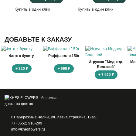
Купить в один клик
Купить в один клик
ДОБАВЬТЕ К ЗАКАЗУ
Фото к букету
Раффаэлло 150г
Игрушка "Медведь
Мо
Большой"
+ 320 ₽
+ 990 ₽
+ 7 920 ₽
г. Набережные Челны, ул. Ивана Утробина, 19а/1
+7 (8552) 910-209
info@khesflowers.ru