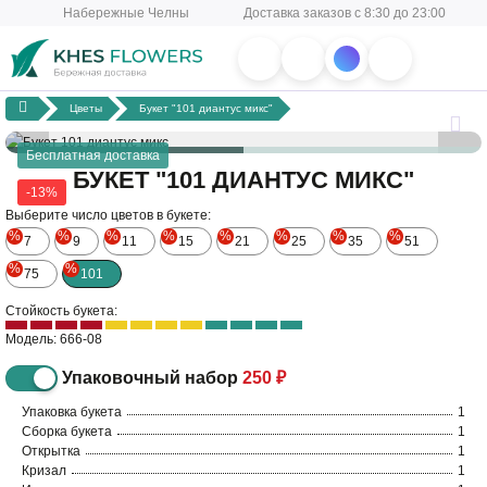
Набережные Челны
Доставка заказов с 8:30 до 23:00
Цветы
Букет "101 диантус микс"
Бесплатная доставка
БУКЕТ "101 ДИАНТУС МИКС"
-13%
Выберите число цветов в букете:
%
%
%
%
%
%
%
%
7
9
11
15
21
25
35
51
%
%
75
101
Стойкость букета:
Модель: 666-08
Упаковочный набор
250 ₽
Упаковка букета
1
Сборка букета
1
Открытка
1
Кризал
1