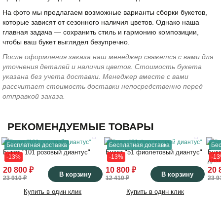
На фото мы предлагаем возможные варианты сборки букетов,
которые зависят от сезонного наличия цветов. Однако наша
главная задача — сохранить стиль и гармонию композиции,
чтобы ваш букет выглядел безупречно.
После оформления заказа наш менеджер свяжется с вами для
уточнения деталей и наличия цветов. Стоимость букета
указана без учета доставки. Менеджер вместе с вами
рассчитает стоимость доставки непосредственно перед
отправкой заказа.
РЕКОМЕНДУЕМЫЕ ТОВАРЫ
Бесплатная доставка
Бесплатная доставка
Бес
Букет "101 розовый диантус"
Букет "51 фиолетовый диантус"
Бук
-13%
-13%
-1
диа
20 800 ₽
10 800 ₽
20 
В корзину
В корзину
23 910 ₽
12 410 ₽
23 9
Купить в один клик
Купить в один клик