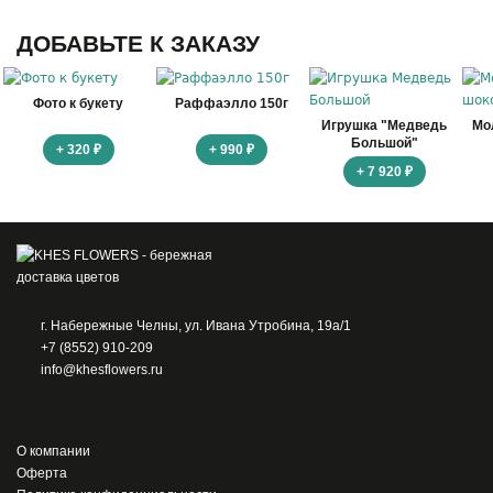
ДОБАВЬТЕ К ЗАКАЗУ
Фото к букету
Раффаэлло 150г
Игрушка "Медведь
Мо
Большой"
+ 320 ₽
+ 990 ₽
+ 7 920 ₽
г. Набережные Челны, ул. Ивана Утробина, 19а/1
+7 (8552) 910-209
info@khesflowers.ru
О компании
Оферта