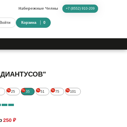
Набережные Челны
+7 (8552) 910-209
Войти
Корзина
0
 ДИАНТУСОВ"
%
%
%
%
%
1
25
35
51
75
101
р
250 ₽