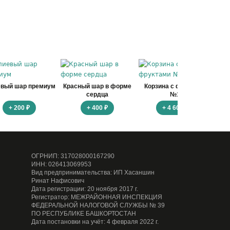
евый шар премиум
Красный шар в форме
Корзина с фруктами
Ко
сердца
№1
+ 200 ₽
+ 400 ₽
+ 4 600 ₽
ОГРНИП: 317028000167290
ИНН: 026413069953
Вид предпринимательства: ИП Хасаншин
Ринат Нафисович
Дата регистрации: 20 ноября 2017 г.
Регистратор: МЕЖРАЙОННАЯ ИНСПЕКЦИЯ
ФЕДЕРАЛЬНОЙ НАЛОГОВОЙ СЛУЖБЫ № 39
ПО РЕСПУБЛИКЕ БАШКОРТОСТАН
Дата постановки на учёт: 4 февраля 2022 г.