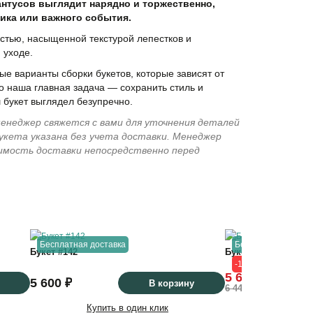
нтусов выглядит нарядно и торжественно,
ика или важного события.
стью, насыщенной текстурой лепестков и
 уходе.
е варианты сборки букетов, которые зависят от
о наша главная задача — сохранить стиль и
 букет выглядел безупречно.
енеджер свяжется с вами для уточнения деталей
укета указана без учета доставки. Менеджер
имость доставки непосредственно перед
40
см
40
см
Бесплатная доставка
Бесплатная достав
Букет #142
Букет "25 белых ди
-13%
50
см
50
см
5 600 ₽
5 600 ₽
В корзину
6 440 ₽
Купить в один клик
Купить