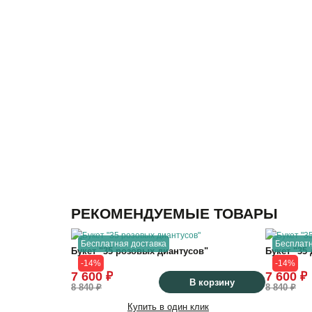
РЕКОМЕНДУЕМЫЕ ТОВАРЫ
34
см
Бесплатная доставка
Бесплатн
Букет "35 розовых диантусов"
Букет "35
-14%
-14%
55
см
7 600 ₽
7 600 ₽
В корзину
8 840 ₽
8 840 ₽
Купить в один клик