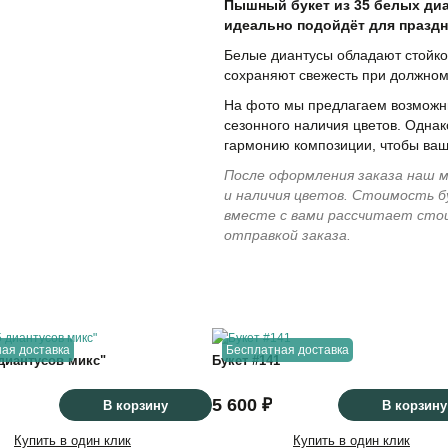
Пышный букет из 35 белых диа
идеально подойдёт для праздн
Белые диантусы обладают стойко
сохраняют свежесть при должном
На фото мы предлагаем возможны
сезонного наличия цветов. Однак
гармонию композиции, чтобы ваш
После оформления заказа наш м
и наличия цветов. Стоимость б
вместе с вами рассчитает сто
отправкой заказа.
34
см
ая доставка
Бесплатная доставка
 диантусов микс"
Букет #141
55
см
5 600 ₽
В корзину
В корзину
Купить в один клик
Купить в один клик