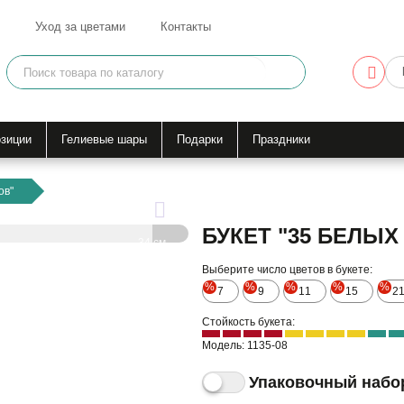
Уход за цветами
Контакты
зиции
Гелиевые шары
Подарки
Праздники
ов"
БУКЕТ "35 БЕЛЫХ
34 см
Выберите число цветов в букете:
55 см
%
%
%
%
%
7
9
11
15
2
Стойкость букета:
Модель: 1135-08
Упаковочный набо