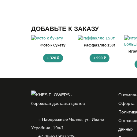
ДОБАВЬТЕ К ЗАКАЗУ
Фото к букету
Раффаэлло 150г
Игр
+ 320 ₽
+ 990 ₽
О компа
Оферта
Политик
г. Набережные Челны, ул. Ивана
Согласие
Утробина, 19а/1
данных
+7 (8552) 910-209