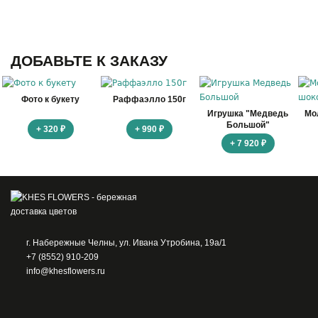
ДОБАВЬТЕ К ЗАКАЗУ
Фото к букету
Раффаэлло 150г
Игрушка "Медведь
Мо
Большой"
+ 320 ₽
+ 990 ₽
+ 7 920 ₽
г. Набережные Челны, ул. Ивана Утробина, 19а/1
+7 (8552) 910-209
info@khesflowers.ru