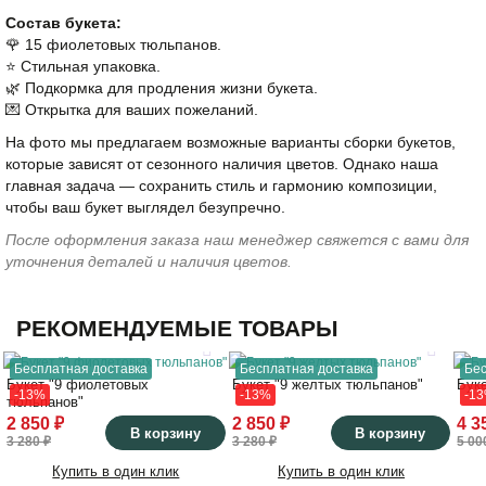
Состав букета:
🌹 15 фиолетовых тюльпанов.
⭐️ Стильная упаковка.
🌿 Подкормка для продления жизни букета.
💌 Открытка для ваших пожеланий.
На фото мы предлагаем возможные варианты сборки букетов,
которые зависят от сезонного наличия цветов. Однако наша
главная задача — сохранить стиль и гармонию композиции,
чтобы ваш букет выглядел безупречно.
После оформления заказа наш менеджер свяжется с вами для
уточнения деталей и наличия цветов.
РЕКОМЕНДУЕМЫЕ ТОВАРЫ
Бесплатная доставка
Бесплатная доставка
Бес
Букет "9 фиолетовых
Букет "9 желтых тюльпанов"
Бук
-13%
-13%
-1
тюльпанов"
2 850 ₽
2 850 ₽
4 3
В корзину
В корзину
3 280 ₽
3 280 ₽
5 00
Купить в один клик
Купить в один клик