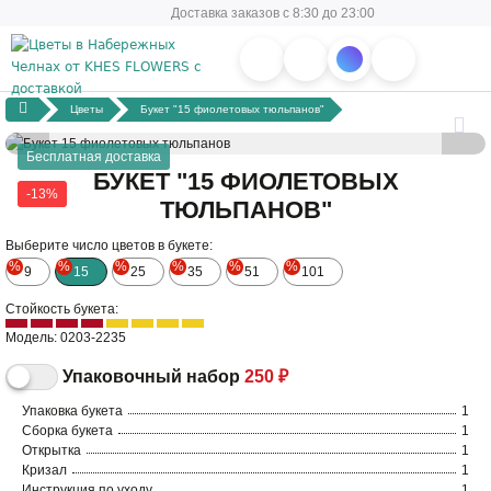
Доставка заказов с 8:30 до 23:00
Цветы
Букет "15 фиолетовых тюльпанов"
Бесплатная доставка
БУКЕТ "15 ФИОЛЕТОВЫХ
-13%
ТЮЛЬПАНОВ"
Выберите число цветов в букете:
%
%
%
%
%
%
9
15
25
35
51
101
Стойкость букета:
Модель: 0203-2235
Упаковочный набор
250 ₽
Упаковка букета
1
Сборка букета
1
Открытка
1
Кризал
1
Инструкция по уходу
1