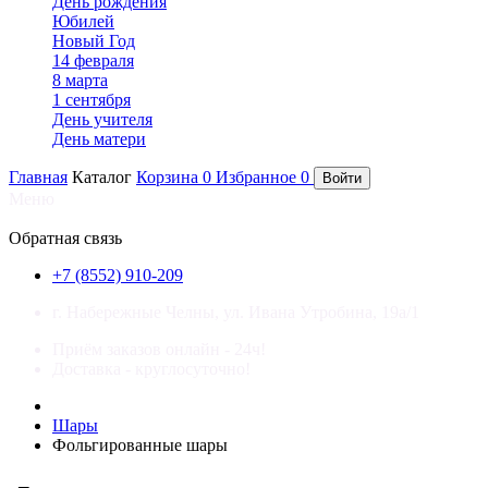
День рождения
Юбилей
Новый Год
14 февраля
8 марта
1 сентября
День учителя
День матери
Главная
Каталог
Корзина
0
Избранное
0
Войти
Меню
×
Обратная связь
+7 (8552) 910-209
г. Набережные Челны, ул. Ивана Утробина, 19а/1
Приём заказов онлайн - 24ч!
Доставка - круглосуточно!
Шары
Фольгированные шары