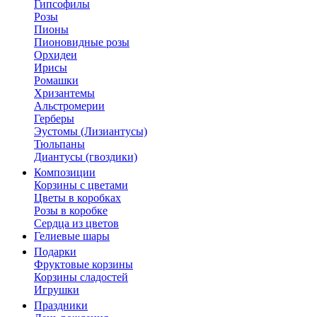
Гипсофилы
Розы
Пионы
Пионовидные розы
Орхидеи
Ирисы
Ромашки
Хризантемы
Альстромерии
Герберы
Эустомы (Лизиантусы)
Тюльпаны
Диантусы (гвоздики)
Композиции
Корзины с цветами
Цветы в коробках
Розы в коробке
Сердца из цветов
Гелиевые шары
Подарки
Фруктовые корзины
Корзины сладостей
Игрушки
Праздники