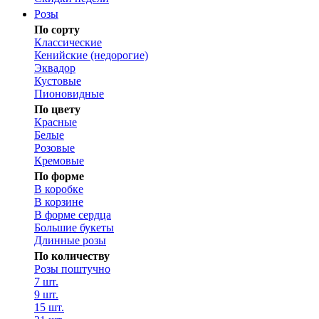
Розы
По сорту
Классические
Кенийские (недорогие)
Эквадор
Кустовые
Пионовидные
По цвету
Красные
Белые
Розовые
Кремовые
По форме
В коробке
В корзине
В форме сердца
Большие букеты
Длинные розы
По количеству
Розы поштучно
7 шт.
9 шт.
15 шт.