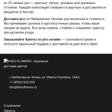
из 15 свежих роз — красных, белых, розовых или кремовых
оттенков. Каждая композиция собирается вручную и доставляется
аккуратно и быстро.
Доставка роз
по Набережным Челнам уже включена в стоимость.
Мы принимаем срочные и круглосуточные заказы, чтобы ваши
эмоции не ждали. Все розы свежие, стойкие и сохраняют красоту
при должном уходе.
Заказывайте букеты из роз онлайн
— сэкономьте время и
получите идеальный подарок с доставкой на дом или в офис.
г. Набережные Челны, ул. Ивана Утробина, 19а/1
+7 (8552) 910-209
info@khesflowers.ru
О компании
Оферта