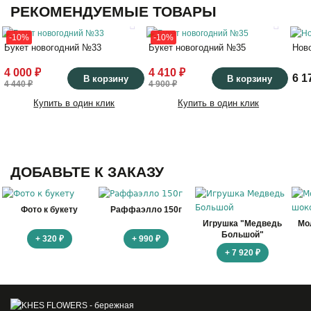
РЕКОМЕНДУЕМЫЕ ТОВАРЫ
-10%
-10%
Букет новогодний №33
Букет новогодний №35
Нов
4 000 ₽
4 410 ₽
6 1
В корзину
В корзину
4 440 ₽
4 900 ₽
Купить в один клик
Купить в один клик
ДОБАВЬТЕ К ЗАКАЗУ
Фото к букету
Раффаэлло 150г
Игрушка "Медведь
Мо
Большой"
+ 320 ₽
+ 990 ₽
+ 7 920 ₽