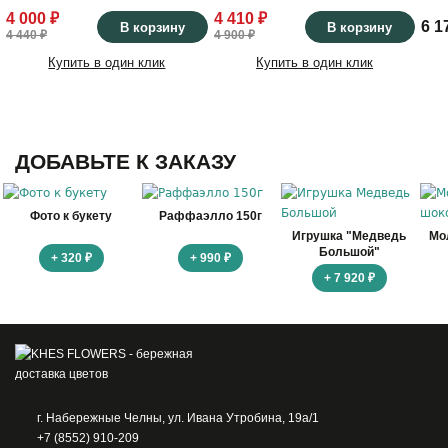
4 000 ₽
4 410 ₽
6 1
В корзину
В корзину
4 440 ₽
4 900 ₽
Купить в один клик
Купить в один клик
ДОБАВЬТЕ К ЗАКАЗУ
Фото к букету
Раффаэлло 150г
Игрушка "Медведь
Мо
Большой"
+ 320 ₽
+ 990 ₽
+ 7 920 ₽
г. Набережные Челны, ул. Ивана Утробина, 19а/1
+7 (8552) 910-209